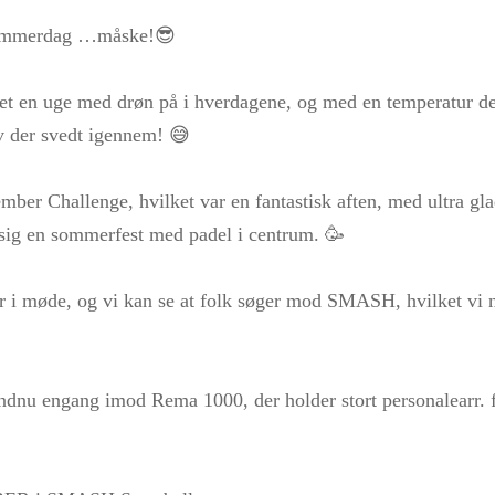
ommerdag …måske!😎
et en uge med drøn på i hverdagene, og med en temperatur d
ev der svedt igennem! 😅
ber Challenge, hvilket var en fantastisk aften, med ultra gla
ig en sommerfest med padel i centrum. 🥳
er i møde, og vi kan se at folk søger mod SMASH, hvilket vi n
endnu engang imod Rema 1000, der holder stort personalearr. 