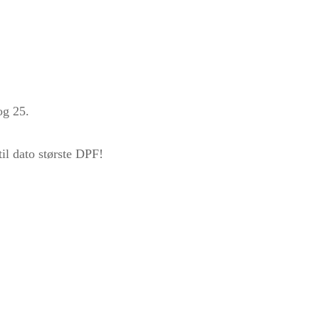
og 25.
til dato største DPF!