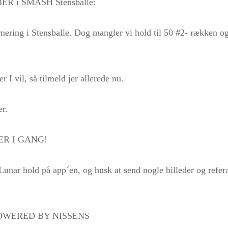
ER i SMASH Stensballe:
nering i Stensballe. Dog mangler vi hold til 50 #2- rækken og
r I vil, så tilmeld jer allerede nu.
er.
ER I GANG!
 Lunar hold på app´en, og husk at send nogle billeder og ref
POWERED BY NISSENS