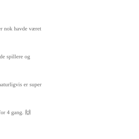
er nok havde været
de spillere og
aturligvis er super
for 4 gang. 🙌