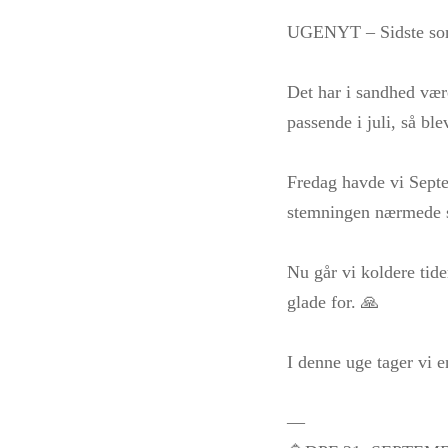
UGENYT – Sidste s
Det har i sandhed vær
passende i juli, så bl
Fredag havde vi Septem
stemningen nærmede s
Nu går vi koldere tid
glade for. 🙏
I denne uge tager vi 
—