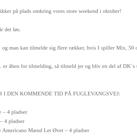
brikker på plads omkring vores store weekend i oktober!
r det løs.
, og man kan tilmelde sig flere rækker, hvis I spiller Mix, 50 
. er åben for tilmelding, så tilmeld jer og bliv en del af DK´s 
R I DEN KOMMENDE TID PÅ FUGLEVANGSVEJ:
e – 4 pladser
– 4 pladser
ste Americano Mænd Let Øvet – 4 pladser