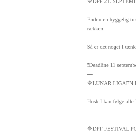
🔷DPF 21. SEPTEMB
Endnu en hyggelig tur
rækken.
Så er det noget I tænke
❗️Deadline 11 septemb
—
🔷LUNAR LIGAEN 
Husk I kan følge alle
—
🔷DPF FESTIVAL 