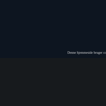
Denne hjemmeside bruger coo
Det ene center ligger