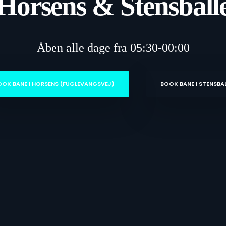
Horsens & Stensball
Åben alle dage fra 05:30-00:00
OOK BANE I HORSENS (FUGLEVANGSVEJ)
BOOK BANE I STENSBA