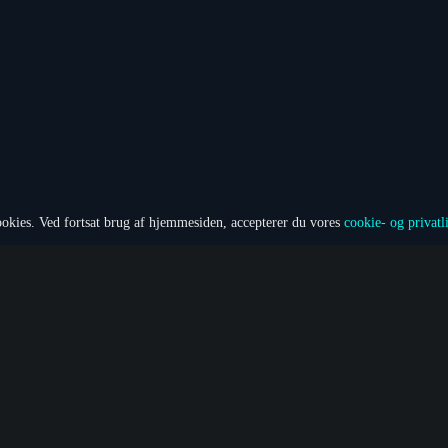
kies. Ved fortsat brug af hjemmesiden, accepterer du vores
cookie- og privatl
Padel i Horsens
Vi har to padelcentre begge placeret i Horsens.
 på Fuglevangsvej og har 13 doublebaner, 3 singleban